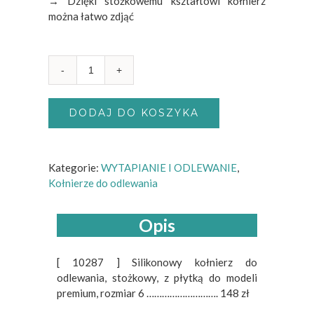
→ Dzięki stożkowemu kształtowi kołnierz
można łatwo zdjąć
Ilość
DODAJ DO KOSZYKA
Kategorie:
WYTAPIANIE I ODLEWANIE
,
Kołnierze do odlewania
Opis
[ 10287 ] Silikonowy kołnierz do
odlewania, stożkowy, z płytką do modeli
premium, rozmiar 6 ………………………. 148 zł