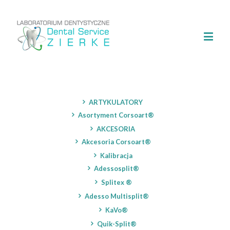
ARTYKULATORY
Asortyment Corsoart®
AKCESORIA
Akcesoria Corsoart®
Kalibracja
Adessosplit®
Splitex ®
Adesso Multisplit®
KaVo®
Quik-Split®