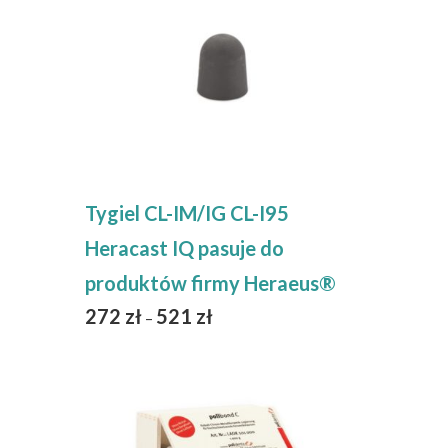
Tygiel CL-IM/IG CL-I95
Heracast IQ pasuje do
produktów firmy Heraeus®
272
zł
521
zł
–