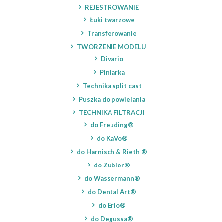
REJESTROWANIE
Łuki twarzowe
Transferowanie
TWORZENIE MODELU
Divario
Piniarka
Technika split cast
Puszka do powielania
TECHNIKA FILTRACJI
do Freuding®
do KaVo®
do Harnisch & Rieth ®
do Zubler®
do Wassermann®
do Dental Art®
do Erio®
do Degussa®